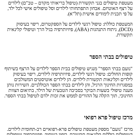
מעטפת טיפולים בגני תקשורת (טיפול בריאותי מקדם – טב"ם) לילדים
על רצף האוטיזם. אבחון התפתחותי לילדים וסל טיפולים אישי לכל ילד,
על פי תכנית לימודים אישית (תל"א).
המעטפת כוללת: טיפול רגשי לילדים על הספקטרום, ריפוי בעיסוק
(DCD), ניתוח התנהגות (ABA), פיזיותרפיה בגיל הרך וטיפולי קלינאית
תקשורת.
טיפולים בבתי הספר
"נועם בבתי הספר" מנגיש טיפולים בבית הספר לילדים על הרצף בשיתוף
קופות החולים: טיפול רגשי לילדים, פיזיותרפיה לילדים, ריפוי בעיסוק
לילדים וקלינאות תקשורת לילדים. הן לילדים אוטיסטים המשולבים
במסגרות החינוך הרגיל, והן לילדים בבתי הספר הכוללניים. השירות נותן
מענה טיפולי בשעות הבוקר בסביבה הטבעית של הילד, בתיאום הצוות
החינוכי, תוך הקלה על ההורים לממש את זכות ילדם לטיפול בבתי הספר.
מרכז טיפול פרא רפואי
מרכז "נועם" מספק מעטפת טיפולים פרא-רפואיים רב-תחומית לילדים.
הטיפולים כוללים קלינאות תקשורת, ריפוי בעיסוק, פיזיותרפיה וטיפולים