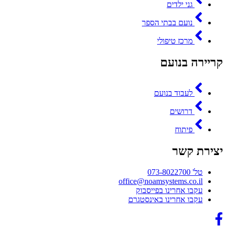
גני ילדים
נועם בבתי הספר
מרכז טיפולי
קריירה בנועם
לעבוד בנועם
דרושים
פיתוח
יצירת קשר
טל' 073-8022700
office@noamsystems.co.il
עקבו אחרינו בפייסבוק
עקבו אחרינו באינסטגרם