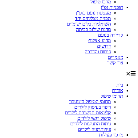
מרכז טיפול
תוכניות גפ"ן
מעטפת נועם בגפ"ן
תכנית מצליחים יחד
השתלמות כלים ישומיים
סדנת שילוב בכיתה
קריירה בנועם
מדוע אצלנו?
דרושים
פיתוח והדרכה
מאמרים
צרו קשר
בית
אודות
תחומי טיפול
תחומי הטיפול ב"נועם"
ריפוי בעיסוק לילדים
קלינאות תקשורת לילדים
טיפול רגשי לילדים
ניתוח התנהגות לילדים
פיזיותרפיה לילדים
מרכזי פעילות