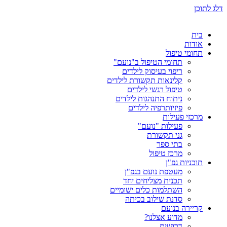
דלג לתוכן
בית
אודות
תחומי טיפול
תחומי הטיפול ב"נועם"
ריפוי בעיסוק לילדים
קלינאות תקשורת לילדים
טיפול רגשי לילדים
ניתוח התנהגות לילדים
פיזיותרפיה לילדים
מרכזי פעילות
פעילות "נועם"
גני תקשורת
בתי ספר
מרכז טיפול
תוכניות גפ"ן
מעטפת נועם בגפ"ן
תכנית מצליחים יחד
השתלמות כלים ישומיים
סדנת שילוב בכיתה
קריירה בנועם
מדוע אצלנו?
דרושים