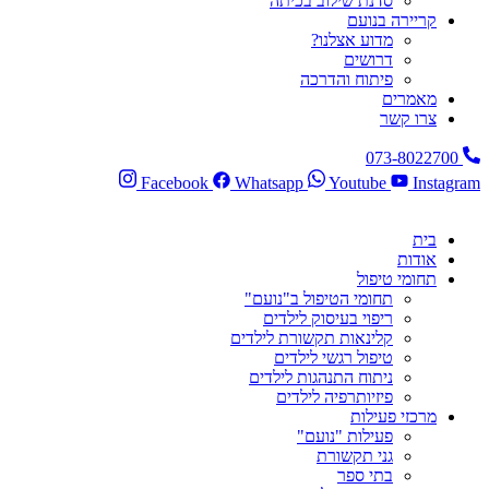
סדנת שילוב בכיתה
קריירה בנועם
מדוע אצלנו?
דרושים
פיתוח והדרכה
מאמרים
צרו קשר
073-8022700
Facebook
Whatsapp
Youtube
Instagram
בית
אודות
תחומי טיפול
תחומי הטיפול ב"נועם"
ריפוי בעיסוק לילדים
קלינאות תקשורת לילדים
טיפול רגשי לילדים
ניתוח התנהגות לילדים
פיזיותרפיה לילדים
מרכזי פעילות
פעילות "נועם"
גני תקשורת
בתי ספר