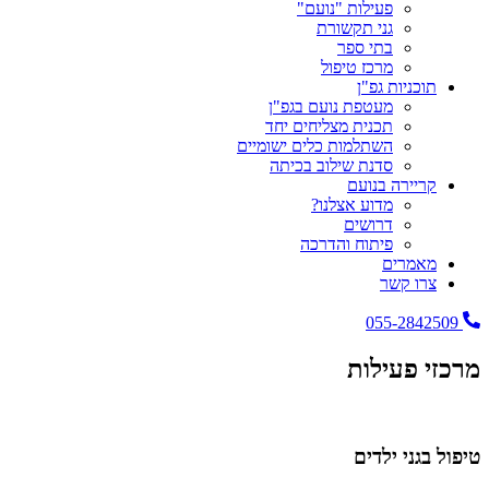
פעילות "נועם"
גני תקשורת
בתי ספר
מרכז טיפול
תוכניות גפ"ן
מעטפת נועם בגפ"ן
תכנית מצליחים יחד
השתלמות כלים ישומיים
סדנת שילוב בכיתה
קריירה בנועם
מדוע אצלנו?
דרושים
פיתוח והדרכה
מאמרים
צרו קשר
055-2842509
מרכזי פעילות
טיפול בגני ילדים