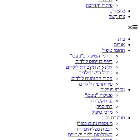
פיתוח והדרכה
מאמרים
צרו קשר
בית
אודות
תחומי טיפול
תחומי הטיפול ב"נועם"
ריפוי בעיסוק לילדים
קלינאות תקשורת לילדים
טיפול רגשי לילדים
ניתוח התנהגות לילדים
פיזיותרפיה לילדים
מרכזי פעילות
פעילות "נועם"
גני תקשורת
בתי ספר
מרכז טיפול
תוכניות גפ"ן
מעטפת נועם בגפ"ן
תכנית מצליחים יחד
השתלמות כלים ישומיים