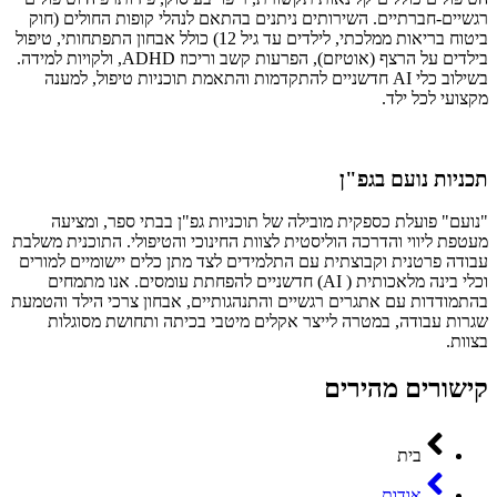
רגשיים-חברתיים. השירותים ניתנים בהתאם לנהלי קופות החולים (חוק
ביטוח בריאות ממלכתי, לילדים עד גיל 12) כולל אבחון התפתחותי, טיפול
בילדים על הרצף (אוטיזם), הפרעות קשב וריכוז ADHD, ולקויות למידה.
בשילוב כלי AI חדשניים להתקדמות והתאמת תוכניות טיפול, למענה
מקצועי לכל ילד.
תכניות נועם בגפ"ן
"נועם" פועלת כספקית מובילה של תוכניות גפ"ן בבתי ספר, ומציעה
מעטפת ליווי והדרכה הוליסטית לצוות החינוכי והטיפולי. התוכנית משלבת
עבודה פרטנית וקבוצתית עם התלמידים לצד מתן כלים יישומיים למורים
וכלי בינה מלאכותית ( AI) חדשניים להפחתת עומסים. אנו מתמחים
בהתמודדות עם אתגרים רגשיים והתנהגותיים, אבחון צרכי הילד והטמעת
שגרות עבודה, במטרה לייצר אקלים מיטבי בכיתה ותחושת מסוגלות
בצוות.
קישורים מהירים
בית
אודות