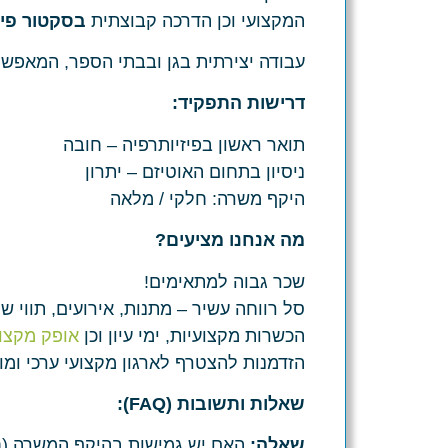
המקצועי ו
כן הדרכה קבוצתית
בסקטור פיז
עבודה יצירתית בגן ובבתי הספר, המאפש
דרישות התפקיד:
תואר ראשון בפיזיותרפיה – חובה
ניסיון בתחום האוטיזם – יתרון
היקף משרה: חלקי / מלאה
מה אנחנו מציעים?
שכר גבוה למתאימים!
סל רווחה עשיר – מתנות, אירועים, תווי שי 
הכשרות מקצועיות, ימי עיון וכן
אופק מקצו
הזדמנות להצטרף לארגון מקצועי ערכי ומוב
שאלות ותשובות (FAQ):
שאלה:
האם יש גמישות בהיקף המשרה (ח