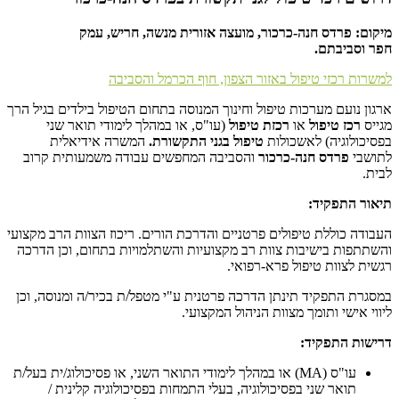
מיקום:
פרדס חנה-כרכור,
מועצה אזורית מנשה,
חריש
, עמק
חפר
וסביבתם.
למשרות רכזי טיפול באזור הצפון, חוף הכרמל והסביבה
ארגון נועם מערכות טיפול וחינוך המנוסה בתחום הטיפול בילדים בגיל הרך
מגייס
רכז טיפול
או
רכזת טיפול
(עו"ס, או במהלך לימודי תואר שני
בפסיכולוגיה) לאשכולות
טיפול בגני התקשורת.
המשרה אידיאלית
לתושבי
פרדס חנה-כרכור
והסביבה המחפשים עבודה משמעותית קרוב
לבית.
תיאור התפקיד:
העבודה כוללת טיפולים פרטניים והדרכת הורים. ריכוז הצוות הרב מקצועי
והשתתפות בישיבות צוות רב מקצועיות והשתלמויות בתחום, וכן הדרכה
רגשית לצוות טיפול פרא-רפואי.
במסגרת התפקיד תינתן הדרכה פרטנית ע"י מטפל/ת בכיר/ה ומנוסה, וכן
ליווי אישי ותומך מצוות הניהול המקצועי.
דרישות התפקיד:
עו"ס (MA) או במהלך לימודי התואר השני, או פסיכולוג/ית בעל/ת
תואר שני בפסיכולוגיה, בעלי התמחות בפסיכולוגיה קלינית /