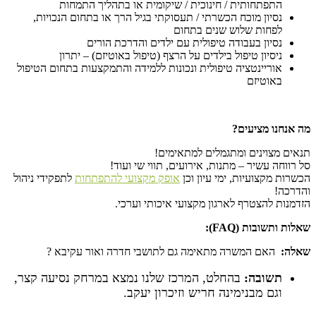
התפתחותית / חינוכית / שיקומית או בתהליך התמחות
נסיון מוכח הכשרתי / תעסוקתי בגיל הרך או בתחום הנכויות,
לפחות שלוש שנים בתחום
נסיון בעבודה טיפולית עם ילדים והדרכת הורים
ניסיון טיפול בילדים על הרצף (טיפול באוטיזם) – יתרון
אוריינטציה טיפולית ונכונות ללמידה והתמקצעות בתחום הטיפול
באוטיזם
מה אנחנו מציעים?
תנאים מצוינים ומתגמלים למתאימים!
סל רווחה עשיר – מתנות, אירועים, תווי שי ועוד!
הכשרות מקצועיות, ימי עיון וכן
אופק מקצועי להתפתחות
לתפקידי ניהול
והדרכה!
הזדמנות להצטרף לארגון מקצועי איכותי וערכי.
שאלות ותשובות (FAQ):
שאלה
:
האם המשרה מתאימה גם לתושבי חדרה ואור עקיבא ?
תשובה
:
בהחלט, המרכז שלנו נמצא במרחק נסיעה קצר,
וגם מבנימינה חריש וזיכרון יעקב.