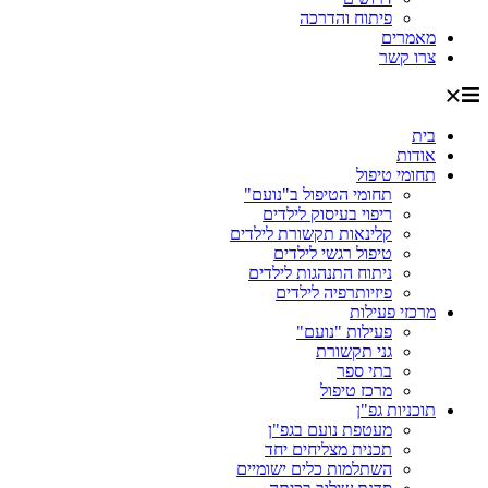
פיתוח והדרכה
מאמרים
צרו קשר
בית
אודות
תחומי טיפול
תחומי הטיפול ב"נועם"
ריפוי בעיסוק לילדים
קלינאות תקשורת לילדים
טיפול רגשי לילדים
ניתוח התנהגות לילדים
פיזיותרפיה לילדים
מרכזי פעילות
פעילות "נועם"
גני תקשורת
בתי ספר
מרכז טיפול
תוכניות גפ"ן
מעטפת נועם בגפ"ן
תכנית מצליחים יחד
השתלמות כלים ישומיים