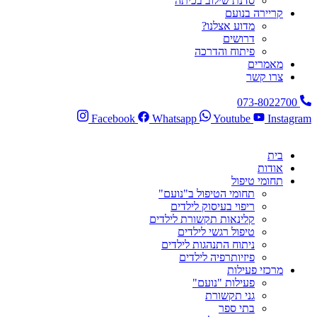
סדנת שילוב בכיתה
קריירה בנועם
מדוע אצלנו?
דרושים
פיתוח והדרכה
מאמרים
צרו קשר
073-8022700
Facebook
Whatsapp
Youtube
Instagram
בית
אודות
תחומי טיפול
תחומי הטיפול ב"נועם"
ריפוי בעיסוק לילדים
קלינאות תקשורת לילדים
טיפול רגשי לילדים
ניתוח התנהגות לילדים
פיזיותרפיה לילדים
מרכזי פעילות
פעילות "נועם"
גני תקשורת
בתי ספר