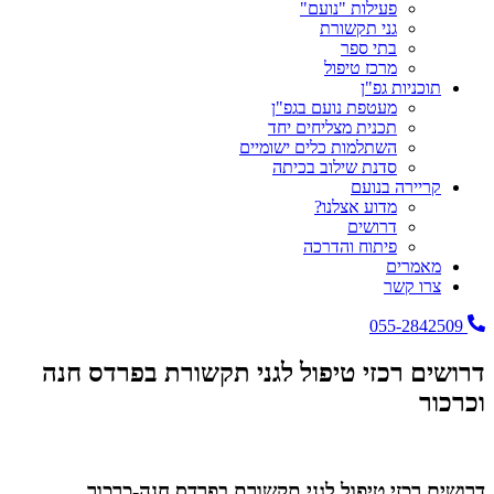
פעילות "נועם"
גני תקשורת
בתי ספר
מרכז טיפול
תוכניות גפ"ן
מעטפת נועם בגפ"ן
תכנית מצליחים יחד
השתלמות כלים ישומיים
סדנת שילוב בכיתה
קריירה בנועם
מדוע אצלנו?
דרושים
פיתוח והדרכה
מאמרים
צרו קשר
055-2842509
דרושים רכזי טיפול לגני תקשורת בפרדס חנה
וכרכור
דרושים רכזי טיפול לגני תקשורת בפרדס חנה-כרכור