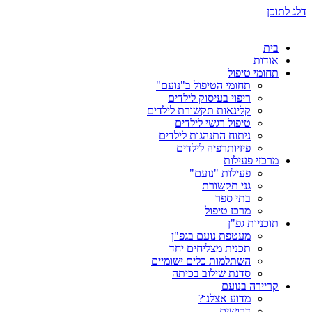
דלג לתוכן
בית
אודות
תחומי טיפול
תחומי הטיפול ב"נועם"
ריפוי בעיסוק לילדים
קלינאות תקשורת לילדים
טיפול רגשי לילדים
ניתוח התנהגות לילדים
פיזיותרפיה לילדים
מרכזי פעילות
פעילות "נועם"
גני תקשורת
בתי ספר
מרכז טיפול
תוכניות גפ"ן
מעטפת נועם בגפ"ן
תכנית מצליחים יחד
השתלמות כלים ישומיים
סדנת שילוב בכיתה
קריירה בנועם
מדוע אצלנו?
דרושים