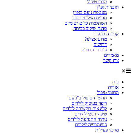
מרכז טיפול
תוכניות גפ"ן
מעטפת נועם בגפ"ן
תכנית מצליחים יחד
השתלמות כלים ישומיים
סדנת שילוב בכיתה
קריירה בנועם
מדוע אצלנו?
דרושים
פיתוח והדרכה
מאמרים
צרו קשר
בית
אודות
תחומי טיפול
תחומי הטיפול ב"נועם"
ריפוי בעיסוק לילדים
קלינאות תקשורת לילדים
טיפול רגשי לילדים
ניתוח התנהגות לילדים
פיזיותרפיה לילדים
מרכזי פעילות