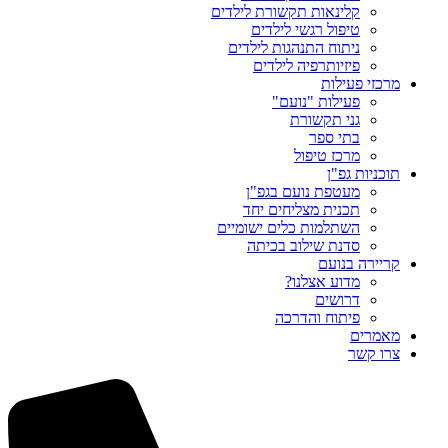
קלינאות תקשורת לילדים
טיפול רגשי לילדים
ניתוח התנהגות לילדים
פיזיותרפיה לילדים
מרכזי פעילות
פעילות "נועם"
גני תקשורת
בתי ספר
מרכז טיפול
תוכניות גפ"ן
מעטפת נועם בגפ"ן
תכנית מצליחים יחד
השתלמות כלים ישומיים
סדנת שילוב בכיתה
קריירה בנועם
מדוע אצלנו?
דרושים
פיתוח והדרכה
מאמרים
צרו קשר