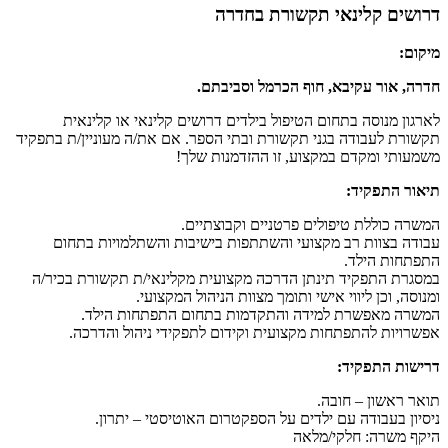
דרושים קלינאי תקשורת בחדרה
מיקום:
חדרה,
אור עקיבא, חוף הכרמל וסביבתם.
לארגון מנוסה בתחום הטיפול בילדים דרושים קלינאי או קלינאית
תקשורת לעבודה בגני תקשורת ובתי הספר. אם את/ה מעוניין/ת בתפקיד
משמעותי ומקדם במקצוע, זו ההזדמנות שלך!
תיאור התפקיד:
המשרה כוללת טיפולים פרטניים וקבוצתיים.
עבודה בצוות רב מקצועי והשתתפות בישיבות והשתלמויות בתחום
התפתחות הילד.
במסגרת התפקיד תינתן הדרכה מקצועית מקלינאי/ת תקשורת בכיר/ה
ומנוסה, וכן ליווי אישי ותומך מצוות הניהול המקצועי.
המשרה מאפשרת למידה והתקדמות בתחום התפתחות הילד.
אפשרויות להתפתחות מקצועית וקידום לתפקידי ניהול והדרכה.
דרישות התפקיד:
תואר ראשון – חובה.
ניסיון בעבודה עם ילדים על הספקטרום האוטיסטי – יתרון.
היקף משרה: חלקי/מלאה