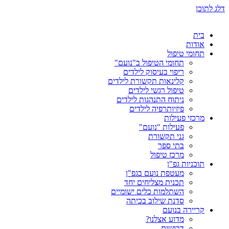
דלג לתוכן
בית
אודות
תחומי טיפול
תחומי הטיפול ב"נועם"
ריפוי בעיסוק לילדים
קלינאות תקשורת לילדים
טיפול רגשי לילדים
ניתוח התנהגות לילדים
פיזיותרפיה לילדים
מרכזי פעילות
פעילות "נועם"
גני תקשורת
בתי ספר
מרכז טיפול
תוכניות גפ"ן
מעטפת נועם בגפ"ן
תכנית מצליחים יחד
השתלמות כלים ישומיים
סדנת שילוב בכיתה
קריירה בנועם
מדוע אצלנו?
דרושים