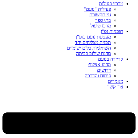
מרכזי פעילות
פעילות "נועם"
גני תקשורת
בתי ספר
מרכז טיפול
תוכניות גפ"ן
מעטפת נועם בגפ"ן
תכנית מצליחים יחד
השתלמות כלים ישומיים
סדנת שילוב בכיתה
קריירה בנועם
מדוע אצלנו?
דרושים
פיתוח והדרכה
מאמרים
צרו קשר