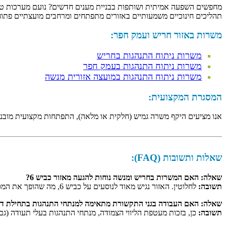
מחפשים השפעה אמיתית ושותפות בבניית מענים חדשים? נועם מערכות טיפו
תהליכים חינוכיים משמעותיים באזורים מתפתחים ומרחבים מועצתיים פתוח
משרות באזור חריש ועמק חפר:
משרות ניתוח התנהגות בחריש
משרות ניתוח התנהגות בעמק חפר
משרות ניתוח התנהגות במועצה אזורית מנשה
המסגרת המקצועית:
אנו מציעים היקף משרה גמיש (חלקית או מלאה), התפתחות מקצועית מובנית
שאלות ותשובות (FAQ):
שאלה: האם המשרות בחריש ומנשה נוחות להגעה מאזור כביש 6?
תשובה:
לחלוטין. האזור נגיש מאוד לנוסעים על כביש 6, מה שהופך את המסגרות שלנו לאטרקטיביות גם למגיעים מיישובי המשולש או צפון השרון.
שאלה: האם העבודה בגני התקשורת מתאימה למנתחי התנהגות בתחילת ד
תשובה:
כן, בזכות מעטפת הליווי הצמודה, מנתחי התנהגות בעלי תעודה (גם