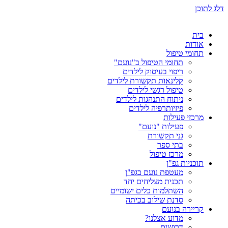
דלג לתוכן
בית
אודות
תחומי טיפול
תחומי הטיפול ב"נועם"
ריפוי בעיסוק לילדים
קלינאות תקשורת לילדים
טיפול רגשי לילדים
ניתוח התנהגות לילדים
פיזיותרפיה לילדים
מרכזי פעילות
פעילות "נועם"
גני תקשורת
בתי ספר
מרכז טיפול
תוכניות גפ"ן
מעטפת נועם בגפ"ן
תכנית מצליחים יחד
השתלמות כלים ישומיים
סדנת שילוב בכיתה
קריירה בנועם
מדוע אצלנו?
דרושים