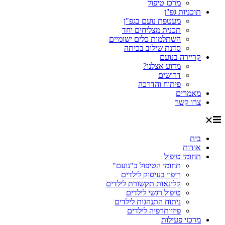
מרכז טיפול
תוכניות גפ"ן
מעטפת נועם בגפ"ן
תכנית מצליחים יחד
השתלמות כלים ישומיים
סדנת שילוב בכיתה
קריירה בנועם
מדוע אצלנו?
דרושים
פיתוח והדרכה
מאמרים
צרו קשר
בית
אודות
תחומי טיפול
תחומי הטיפול ב"נועם"
ריפוי בעיסוק לילדים
קלינאות תקשורת לילדים
טיפול רגשי לילדים
ניתוח התנהגות לילדים
פיזיותרפיה לילדים
מרכזי פעילות