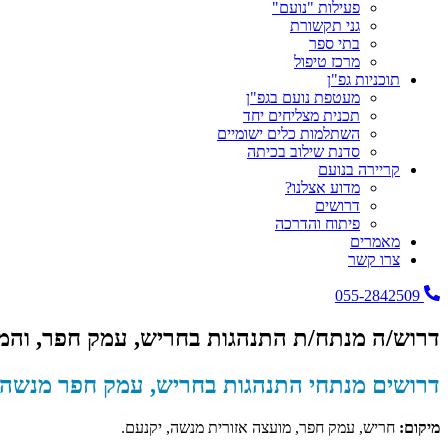
פעילות "נועם"
גני תקשורת
בתי ספר
מרכז טיפול
תוכניות גפ"ן
מעטפת נועם בגפ"ן
תכנית מצליחים יחד
השתלמות כלים ישומיים
סדנת שילוב בכיתה
קריירה בנועם
מדוע אצלנו?
דרושים
פיתוח והדרכה
מאמרים
צרו קשר
055-2842509
דרוש/ה מנתח/ת התנהגות בחריש, עמק חפר, והמ
דרושים מנתחי התנהגות בחריש, עמק חפר מנשה 
מיקום:
חריש, עמק חפר, מועצה אזורית מנשה, יקנעם.