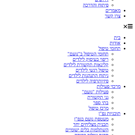
פיתוח והדרכה
מאמרים
צרו קשר
בית
אודות
תחומי טיפול
תחומי הטיפול ב"נועם"
ריפוי בעיסוק לילדים
קלינאות תקשורת לילדים
טיפול רגשי לילדים
ניתוח התנהגות לילדים
פיזיותרפיה לילדים
מרכזי פעילות
פעילות "נועם"
גני תקשורת
בתי ספר
מרכז טיפול
תוכניות גפ"ן
מעטפת נועם בגפ"ן
תכנית מצליחים יחד
השתלמות כלים ישומיים