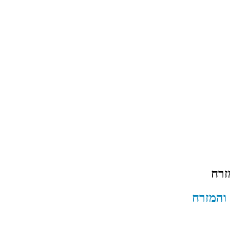
זרח
והמזרח