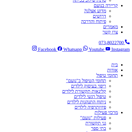
סדנת שילוב בכיתה
קריירה בנועם
מדוע אצלנו?
דרושים
פיתוח והדרכה
מאמרים
צרו קשר
073-8022700
Facebook
Whatsapp
Youtube
Instagram
בית
אודות
תחומי טיפול
תחומי הטיפול ב"נועם"
ריפוי בעיסוק לילדים
קלינאות תקשורת לילדים
טיפול רגשי לילדים
ניתוח התנהגות לילדים
פיזיותרפיה לילדים
מרכזי פעילות
פעילות "נועם"
גני תקשורת
בתי ספר