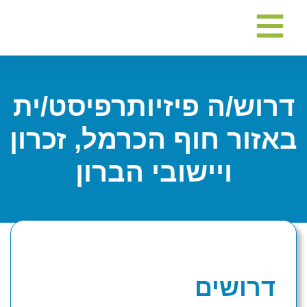
תוכניות גפ"ן
צרו קשר
תחומי טיפול
קריירה בנועם
מרכזי פעילות
דרוש/ה פיזיותרפיסט/ית
באזור חוף הכרמל, זכרון
ויישובי הברון
דרושים