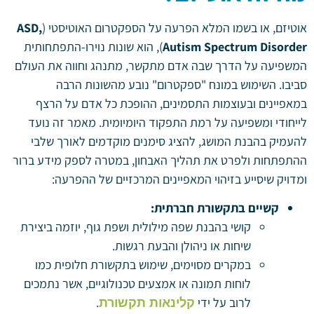
אוטיזם, או בשמו המלא הפרעה על הספקטרום האוטיסטי (
ASD,
Autism Spectrum Disorder
), הוא שונות נוירו-התפתחותית
המשפיעה על הדרך שבה אדם מתקשר, מתנהג וחווה את העולם
סביבו. השימוש במונח "ספקטרום" נובע מהשונות הרבה
במאפיינים ובעוצמות התסמינים, ההופכת כל אדם על הרצף
לייחודי ומשפיעה על רמת התפקוד היומיומית. מאמר זה נועד
להעמיק בהבנת המושג, להציג סימנים מוקדמים לאורך שלבי
ההתפתחות ולפרט את תהליך האבחון, במטרה לספק מידע ברור
ומדויק שיסייע בזיהוי המאפיינים המרכזיים של ההפרעה:
קשיים בתקשורת חברתית:
קושי בהבנת שפה מילולית ושפת גוף, יוזמה ביצירת
שיחות או ניהולן והבעת רגשות.
במקרים מסוימים, שימוש בתקשורת חלופית כמו
לוחות תמונה או אמצעים טכנולוגיים, אשר נתמכים
לרוב על ידי
.
קלינאות תקשורת