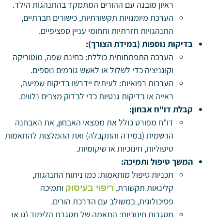
ראיון מובנה עם ההורים המתמקד בהתנהגות הילד.
הערכת מיומנויות תקשורתיות, כישורים חברתיים,
התנהגויות חזרתיות ותחומי עניין ספציפיים.
בדיקות נוספות (במידת הצורך):
הערכה התפתחותית כוללת: בחינת שפה, מוטוריקה
וקוגניציה כדי לשלול או לאשש גורמים נוספים.
הערכות רפואיות: לעיתים יידרשו בדיקות שמיעה,
ראייה או בדיקות גנטיות כדי לבדוק מצבים נלווים.
קבלת דו"ח אבחון:
דו"ח מפורט כולל את ממצאי האבחון, את האבחנה
הרשמית (במידה והתקבלה) ואת ההמלצות להתאמות
טיפוליות, חינוכיות או שיקומיות.
המשך טיפול ותמיכה:
תכניות טיפול מותאמות: כמו ניתוח התנהגות,
קלינאות תקשורת,
ותמיכה
ריפוי בעיסוק
פסיכולוגית, במשולב עם הדרכת הורים.
מסגרות חינוכיות: התאמה של מסגרת הלימוד (גן או