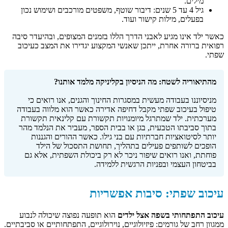
מילים.
גיל 4 עד 5 שנים: דיבור שוטף, משפטים מורכבים ושימוש נכון
בפעלים, מילות קישור ועוד.
כאשר ילד אינו מגיע לאבני הדרך הללו בזמנים המצופים, ובהיעדר סיבה
רפואית ברורה אחרת, ייתכן שאנשי המקצוע יגדירו את המצב כעיכוב
שפתי.
מהתיאוריה לשטח: מה הניסיון בקליניקה מלמד אותנו?
מניסיוננו בעבודה מעשית במסגרות החינוך והגנים, אנו רואים כי
טיפול בעיכוב שפתי מקבל דחיפה אדירה כאשר הוא מלווה בעבודה
מערכתית. ילד שמתרגל מיומנויות תקשורת עם קלינאית תקשורת
בתוך סביבתו הטבעית, בגן או בבית הספר, מעביר את הנלמד מהר
יותר לסיטואציות חברתיות עם בני גילו. כאשר ההורים והגננות
הופכים לשותפים פעילים בתהליך, תחושת התסכול של הילד
פוחתת, ואנו רואים שיפור ניכר לא רק ביכולת השפתית, אלא גם
בביטחון העצמי ובפניות הרגשית ללמידה.
עיכוב שפתי: סיבות אפשריות
עיכוב התפתחותי בשפה אצל ילדים
הוא תופעה נפוצה שיכולה לנבוע
ממגוון רחב של גורמים: פיזיולוגיים, נוירולוגיים, התפתחותיים או סביבתיים.