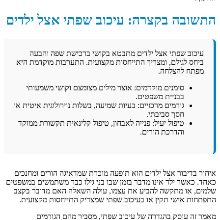
התשובה בקצרה: עיכוב שפתי אצל ילדים
עיכוב שפתי אצל ילדים מתבטא בקושי ברכישת שפה והבעה
ביחס לגילם, ומצריך התייחסות מקצועית. התערבות מוקדמת היא
מפתח להצלחה.
סימנים מוקדמים: אוצר מילים מצומצם וקושי משמעותי
בבניית משפטים.
גורמים מרכזיים: בעיות שמיעה, בשלות נוירולוגית איטית או
חסך סביבתי.
טיפול יעיל: פנייה לאבחון, טיפול קלינאית תקשורת ממוקד
והדרכת הורים.
איחור בדיבור אצל ילדים הוא תופעה מוכרת שמדאיגה הורים ומחנכים
כאחד. כאשר ילד אינו מדבר בזמן שבו בני גילו כבר משתמשים במשפטים
שלמים, או מתקשה להביע את עצמו, עולה השאלה האם מדובר בקצב
התפתחות אישי תקין או בעיכוב שפתי שמצדיק התייחסות מקצועית.
מאמר זה עוסק בהגדרה של עיכוב שפתי, מסביר מהם הגורמים