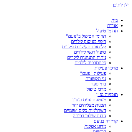
דלג לתוכן
בית
אודות
תחומי טיפול
תחומי הטיפול ב"נועם"
ריפוי בעיסוק לילדים
קלינאות תקשורת לילדים
טיפול רגשי לילדים
ניתוח התנהגות לילדים
פיזיותרפיה לילדים
מרכזי פעילות
פעילות "נועם"
גני תקשורת
בתי ספר
מרכז טיפול
תוכניות גפ"ן
מעטפת נועם בגפ"ן
תכנית מצליחים יחד
השתלמות כלים ישומיים
סדנת שילוב בכיתה
קריירה בנועם
מדוע אצלנו?
דרושים