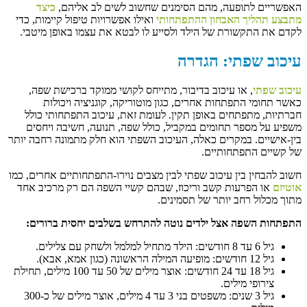
האפשריים לתופעה, מהם הסימנים שחשוב לשים לב אליהם,
כיצד
מתבצע תהליך האבחון ההתפתחותי
ואילו אפשרויות טיפול קיימות, כדי
לקדם את התקשורת של הילד ולסייע לו לבטא את עצמו באופן מיטבי.
עיכוב שפתי: הגדרה
עיכוב שפתי
, או עיכוב בדיבור, מתייחס לקושי ממוקד ברכישת שפה,
כאשר תחומי התפתחות אחרים, כגון מוטוריקה, קוגניציה ויכולות
חברתיות, מתפתחים באופן תקין. לעומת זאת, עיכוב התפתחותי כולל
משפיע על מספר תחומים במקביל, כולל שפה, תנועה, חשיבה ויחסים
בין-אישיים. במקרים כאלה, העיכוב השפתי הוא חלק מתמונה רחבה יותר
של קשיים התפתחותיים.
חשוב להבחין בין עיכוב שפתי לבין מצבים נוירו-התפתחותיים אחרים, כמו
אוטיזם
או הפרעות קשב וריכוז, שבהם קשיי השפה הם רק מרכיב אחד
מתוך מכלול רחב יותר של תסמינים.
התפתחות השפה אצל ילדים נוטה להתרחש בשלבים יחסית ברורים:
גיל 6 עד 8 חודשים: הילד מתחיל למלמל ולשחק עם צלילים.
גיל 12 חודשים: מופיעה המילה הראשונה (כגון אמא, אבא).
גיל 18 עד 24 חודשים: אוצר מילים של 50 עד 100 מילים, תחילת
צירופי מילים.
גיל 3 שנים: משפטים בני 3 עד 4 מילים, אוצר מילים של כ-300