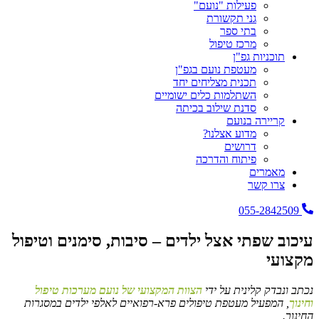
פעילות "נועם"
גני תקשורת
בתי ספר
מרכז טיפול
תוכניות גפ"ן
מעטפת נועם בגפ"ן
תכנית מצליחים יחד
השתלמות כלים ישומיים
סדנת שילוב בכיתה
קריירה בנועם
מדוע אצלנו?
דרושים
פיתוח והדרכה
מאמרים
צרו קשר
055-2842509
עיכוב שפתי אצל ילדים – סיבות, סימנים וטיפול
מקצועי
נכתב ונבדק קלינית על ידי
הצוות המקצועי של נועם מערכות טיפול
וחינוך
, המפעיל מעטפת טיפולים פרא-רפואיים לאלפי ילדים במסגרות
החינוך.