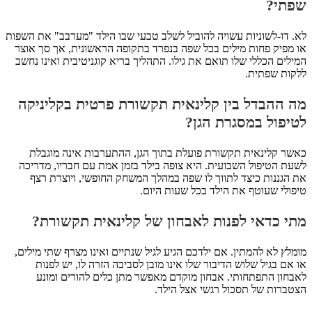
שפתי?
לא. דו-לשוניות עשויה להוביל לשלב טבעי שבו הילד "מערבב" את השפות
או מפיק פחות מילים בכל שפה בנפרד בתקופה הראשונית, אך סך אוצר
המילים הכללי שלו תואם את גילו. התהליך בריא קוגניטיבית ואינו נחשב
ללקות שפתית.
מה ההבדל בין קלינאית תקשורת פרטית בקליניקה
לטיפול במסגרת הגן?
כאשר קלינאית תקשורת פועלת בתוך הגן, ההתערבות אינה מוגבלת
לשעת הטיפול השבועית. היא צופה בילד בזמן אמת עם חבריו, מדריכה
את הגננות כיצד לתווך לו שפה במהלך המשחק החופשי, ויוצרת רצף
טיפולי שעוטף את הילד בכל שעות היום.
מתי כדאי לפנות לאבחון של קלינאית תקשורת?
מומלץ לא להמתין. אם ילדכם הגיע לגיל שנתיים ואינו מצרף שתי מילים,
או אם בגיל שלוש הדיבור שלו אינו מובן לסביבה הזרה לו, יש לפנות
לאבחון התפתחותי. אבחון מוקדם מאפשר מתן כלים להורים ומונע
הצטברות של תסכול רגשי אצל הילד.