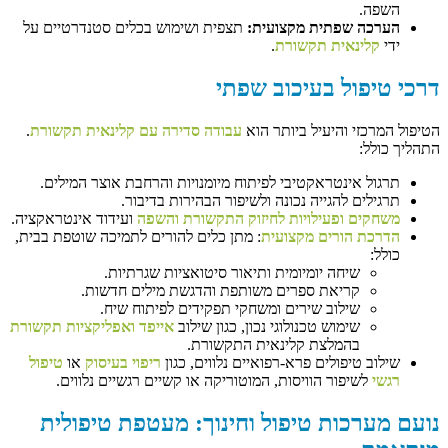
השפה.
הערכה שפתית מקצועית:
תצפית ושימוש בכלים סטנדרטיים על
ידי
קלינאית תקשורת
.
דרכי טיפול בעיכוב שפתי
הטיפול המרכזי והיעיל ביותר הוא
עבודה סדירה עם קלינאית תקשורת
.
התהליך כולל:
תרגול אינטראקטיבי לפיתוח מיומנויות והרחבת אוצר המילים.
תרגילים להגייה נכונה ולשיפור הבהירות בדיבור.
משחקים ופעילויות לחיזוק התקשורת והשפה
ועידוד אינטראקציה.
הדרכת הורים מקצועית
: מתן כלים להורים לתמיכה שוטפת בבית,
כולל:
שיחה יומיומית ותיאור סיטואציות שגרתיות.
קריאת ספרים משותפת והדגשת מילים חדשות.
שילוב שירים ומשחקי תפקידים לפיתוח שיח.
שימוש טכנולוגי נכון, כגון שילוב
אייפד ואפליקציות תקשורת
בהמלצת קלינאית התקשורת.
שילוב טיפולים פרא-רפואיים נלווים, כגון
ריפוי בעיסוק
או
טיפול
רגשי
לשיפור הוויסות, המוטוריקה או קשיים רגשיים נלווים.
נועם מערכות טיפול וחינוך: מעטפת טיפולית