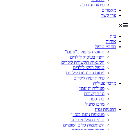
פיתוח והדרכה
מאמרים
צרו קשר
בית
אודות
תחומי טיפול
תחומי הטיפול ב"נועם"
ריפוי בעיסוק לילדים
קלינאות תקשורת לילדים
טיפול רגשי לילדים
ניתוח התנהגות לילדים
פיזיותרפיה לילדים
מרכזי פעילות
פעילות "נועם"
גני תקשורת
בתי ספר
מרכז טיפול
תוכניות גפ"ן
מעטפת נועם בגפ"ן
תכנית מצליחים יחד
השתלמות כלים ישומיים