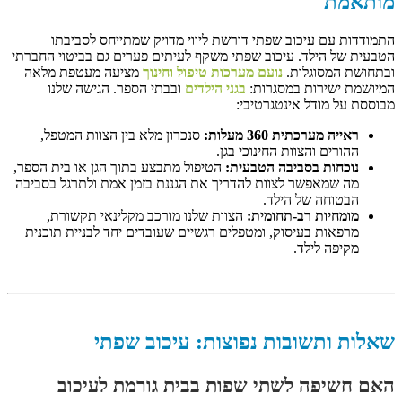
מותאמת
התמודדות עם עיכוב שפתי דורשת ליווי מדויק שמתייחס לסביבתו
הטבעית של הילד. עיכוב שפתי משקף לעיתים פערים גם בביטוי החברתי
ובתחושת המסוגלות.
נועם מערכות טיפול וחינוך
מציעה מעטפת מלאה
המיושמת ישירות במסגרות:
בגני הילדים
ובבתי הספר. הגישה שלנו
מבוססת על מודל אינטגרטיבי:
ראייה מערכתית 360 מעלות:
סנכרון מלא בין הצוות המטפל,
ההורים והצוות החינוכי בגן.
נוכחות בסביבה הטבעית:
הטיפול מתבצע בתוך הגן או בית הספר,
מה שמאפשר לצוות להדריך את הגננת בזמן אמת ולתרגל בסביבה
הבטוחה של הילד.
מומחיות רב-תחומית:
הצוות שלנו מורכב מקלינאי תקשורת,
מרפאות בעיסוק, ומטפלים רגשיים שעובדים יחד לבניית תוכנית
מקיפה לילד.
שאלות ותשובות נפוצות: עיכוב שפתי
האם חשיפה לשתי שפות בבית גורמת לעיכוב