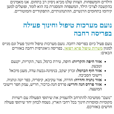
הילדים והמשפחות. הצוות שלנו מביא ניסיון רב בתחום. אנו מאמינים
בהקשבה לצרכי הילד, המשפחה והמסגרת בה הוא לומד, ופועלים למען
קידומו בתחומים הרגשיים, ההתנהגותיים, התפקודיים והמוטוריים.
נועם מערכות טיפול וחינוך פעילה
בפריסה רחבה
נועם פעיל כיום בפריסה רחבה. נועם מערכות טיפול וחינוך פעיל וגם מגייס
למגוון
משרות טיפול פרא רפואי
, בפריסה גיאוגרפית רחבה באזורים
הבאים:
אזור חיפה והקריות:
חיפה, טירת כרמל, נשר, הקריות, יקנעם
וטבעון.
אזור חוף הכרמל:
זכרון יעקב, בנימינה-גבעת עדה, מעגן מיכאל
ויישובי הסביבה.
אזור נתניה וחדרה:
חדרה, אור עקיבא, קיסריה, כפר יונה ונתניה.
אזור פרדס חנה וחריש:
פרדס חנה-כרכור, חריש, עמק חפר ויישובי
המועצה.
"נועם" ממשיכה להתרחב ולהעמיק את שיתופי הפעולה עם רשויות
מקומיות ומוסדות חינוך בכל רחבי הארץ. נשמח לבחון יחד שיתופי פעולה
חדשים באזורכם.