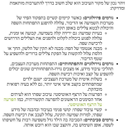
זיהוי נכון של מקור העיכוב הוא שלב חשוב בדרך להתערבות מותאמת
ומדויקת:
גורמים פיזיולוגיים:
כאשר קיימים קשיים בתפקוד הפיזי של
מערכות השמיעה או הדיבור, עלולה להיפגע התפתחות השפה
והיכולת לבטא צלילים באופן תקין.
בעיות שמיעה: גם ירידה קלה בשמיעה, קבועה או זמנית,
עלולה לפגוע ביכולת לקלוט ולהפנים את הצלילים הדרושים
לרכישת שפה.
מבנה אנטומי של הפה: מבנה לא תקין של הלשון, החך או
הלסת עלול להקשות על הפקת צלילים ברורים ולהשפיע על
שטף הדיבור.
גורמים נוירולוגיים והתפתחותיים:
התפתחות מערכת העצבים,
תהליכי עיבוד מידע, או מצבים נוירו-התפתחותיים שונים יכולים
להשפיע על קצב ואיכות רכישת השפה.
בשלות איטית של מערכת העצבים: ישנם ילדים
שמתפתחים בקצב אישי איטי יותר, גם ללא בעיה רפואית
מובהקת.
הפרעות על הרצף האוטיסטי: עיכוב שפתי הוא לעיתים
אחד הסימנים הראשונים להפרעה תקשורתית, כמו
הפרעה
על הרצף האוטיסטי
.
קשיי עיבוד שפתי: קושי פנימי בעיבוד ובהבנה של מידע
שפתי, למרות שמיעה תקינה, עלול לעכב את רכישת השפה.
גורמים סביבתיים:
הסביבה בה הילד גדל משפיעה רבות על חשיפתו
לשפה, אופן השימוש בה, והקצב שבו הוא רוכש אותה.