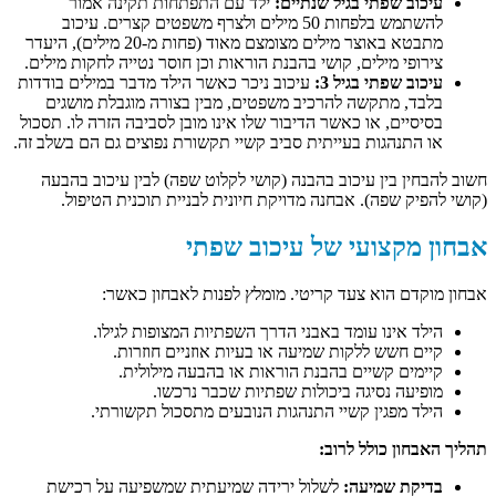
עיכוב שפתי בגיל שנתיים:
ילד עם התפתחות תקינה אמור
להשתמש בלפחות 50 מילים ולצרף משפטים קצרים. עיכוב
מתבטא באוצר מילים מצומצם מאוד (פחות מ-20 מילים), היעדר
צירופי מילים, קושי בהבנת הוראות וכן חוסר נטייה לחקות מילים.
עיכוב שפתי בגיל 3:
עיכוב ניכר כאשר הילד מדבר במילים בודדות
בלבד, מתקשה להרכיב משפטים, מבין בצורה מוגבלת מושגים
בסיסיים, או כאשר הדיבור שלו אינו מובן לסביבה הזרה לו. תסכול
או התנהגות בעייתית סביב קשיי תקשורת נפוצים גם הם בשלב זה.
חשוב להבחין בין עיכוב בהבנה (קושי לקלוט שפה) לבין עיכוב בהבעה
(קושי להפיק שפה). אבחנה מדויקת חיונית לבניית תוכנית הטיפול.
אבחון מקצועי של עיכוב שפתי
אבחון מוקדם הוא צעד קריטי. מומלץ לפנות לאבחון כאשר:
הילד אינו עומד באבני הדרך השפתיות המצופות לגילו.
קיים חשש ללקות שמיעה או בעיות אוזניים חוזרות.
קיימים קשיים בהבנת הוראות או בהבעה מילולית.
מופיעה נסיגה ביכולות שפתיות שכבר נרכשו.
הילד מפגין קשיי התנהגות הנובעים מתסכול תקשורתי.
תהליך האבחון כולל לרוב:
בדיקת שמיעה:
לשלול ירידה שמיעתית שמשפיעה על רכישת