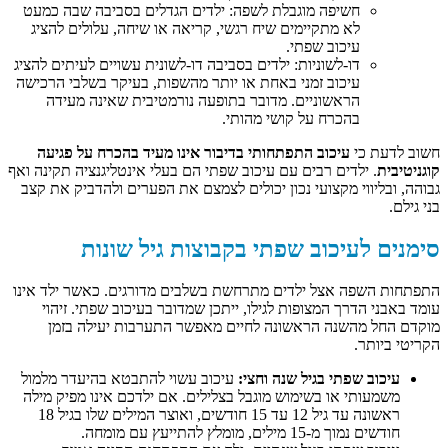
חשיפה מוגבלת לשפה: ילדים הגדלים בסביבה שבה כמעט
לא מתקיימים שיח רגשי, קריאה או שיחה, עלולים להציג
עיכוב שפתי.
דו-לשוניות: ילדים בסביבה דו-לשונית עשויים לעיתים להציג
עיכוב זמני באחת או יותר מהשפות, בעיקר בשלבי הרכישה
הראשוניים. מדובר בתופעה נורמטיבית שאינה מעידה
בהכרח על קושי מהותי.
חשוב לדעת כי
עיכוב התפתחותי בדיבור אינו מעיד בהכרח על פגיעה
קוגניטיבית
. ילדים רבים עם עיכוב שפתי הם בעלי אינטליגנציה תקינה ואף
גבוהה, ובליווי מקצועי נכון יכולים לצמצם את הפערים ולהדביק את קצב
בני גילם.
סימנים לעיכוב שפתי בקבוצות גיל שונות
התפתחות השפה אצל ילדים מתרחשת בשלבים מדורגים. כאשר ילד אינו
עומד באבני הדרך המצופות לגילו, ייתכן שמדובר בעיכוב שפתי. זיהוי
מוקדם החל מהשנה הראשונה לחיים מאפשר התערבות יעילה בזמן
הקריטי ביותר.
עיכוב שפתי בגיל שנה וחצי:
עיכוב עשוי להתבטא בהיעדר מלמול
משמעותי או בשימוש מוגבל בצלילים. אם ילדכם אינו מפיק מילה
ראשונה עד גיל 12 עד 15 חודשים, ואוצר המילים שלו בגיל 18
חודשים נמוך מ-15 מילים, מומלץ להתייעץ עם מומחה.