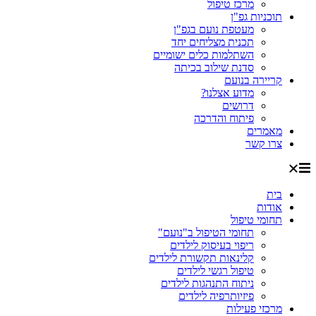
מרכז טיפול
תוכניות גפ"ן
מעטפת נועם בגפ"ן
תכנית מצליחים יחד
השתלמות כלים ישומיים
סדנת שילוב בכיתה
קריירה בנועם
מדוע אצלנו?
דרושים
פיתוח והדרכה
מאמרים
צרו קשר
בית
אודות
תחומי טיפול
תחומי הטיפול ב"נועם"
ריפוי בעיסוק לילדים
קלינאות תקשורת לילדים
טיפול רגשי לילדים
ניתוח התנהגות לילדים
פיזיותרפיה לילדים
מרכזי פעילות