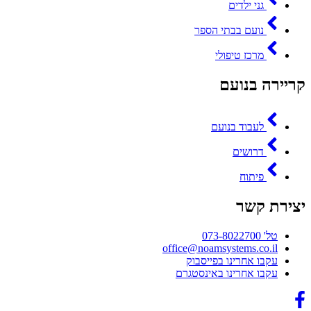
גני ילדים
נועם בבתי הספר
מרכז טיפולי
קריירה בנועם
לעבוד בנועם
דרושים
פיתוח
יצירת קשר
טל' 073-8022700
office@noamsystems.co.il
עקבו אחרינו בפייסבוק
עקבו אחרינו באינסטגרם