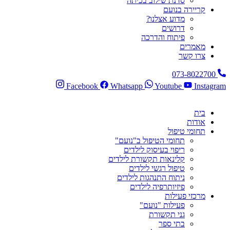
סדנת שילוב בכיתה
קריירה בנועם
מדוע אצלנו?
דרושים
פיתוח והדרכה
מאמרים
צרו קשר
073-8022700
Facebook
Whatsapp
Youtube
Instagram
בית
אודות
תחומי טיפול
תחומי הטיפול ב"נועם"
ריפוי בעיסוק לילדים
קלינאות תקשורת לילדים
טיפול רגשי לילדים
ניתוח התנהגות לילדים
פיזיותרפיה לילדים
מרכזי פעילות
פעילות "נועם"
גני תקשורת
בתי ספר