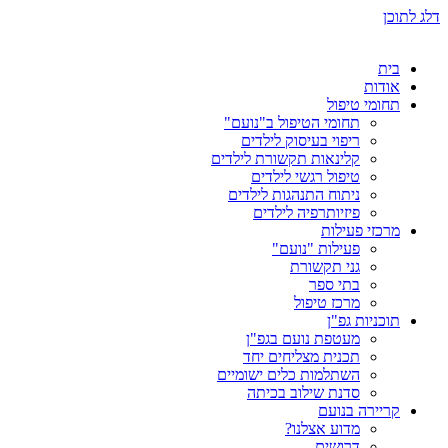
דלג לתוכן
בית
אודות
תחומי טיפול
תחומי הטיפול ב"נועם"
ריפוי בעיסוק לילדים
קלינאות תקשורת לילדים
טיפול רגשי לילדים
ניתוח התנהגות לילדים
פיזיותרפיה לילדים
מרכזי פעילות
פעילות "נועם"
גני תקשורת
בתי ספר
מרכז טיפול
תוכניות גפ"ן
מעטפת נועם בגפ"ן
תכנית מצליחים יחד
השתלמות כלים ישומיים
סדנת שילוב בכיתה
קריירה בנועם
מדוע אצלנו?
דרושים