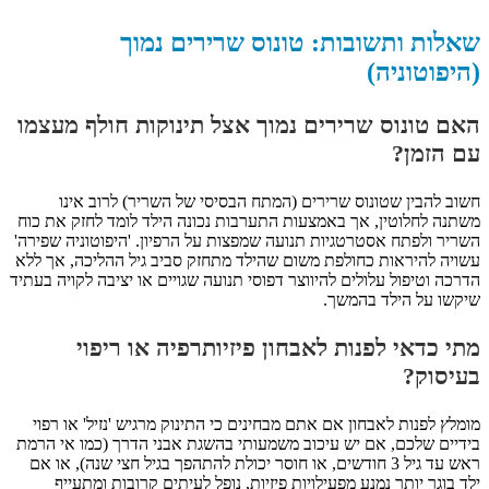
שאלות ותשובות: טונוס שרירים נמוך
(היפוטוניה)
האם טונוס שרירים נמוך אצל תינוקות חולף מעצמו
עם הזמן?
חשוב להבין שטונוס שרירים (המתח הבסיסי של השריר) לרוב אינו
משתנה לחלוטין, אך באמצעות התערבות נכונה הילד לומד לחזק את כוח
השריר ולפתח אסטרטגיות תנועה שמפצות על הרפיון. 'היפוטוניה שפירה'
עשויה להיראות כחולפת משום שהילד מתחזק סביב גיל ההליכה, אך ללא
הדרכה וטיפול עלולים להיווצר דפוסי תנועה שגויים או יציבה לקויה בעתיד
שיקשו על הילד בהמשך.
מתי כדאי לפנות לאבחון פיזיותרפיה או ריפוי
בעיסוק?
מומלץ לפנות לאבחון אם אתם מבחינים כי התינוק מרגיש 'נזיל' או רפוי
בידיים שלכם, אם יש עיכוב משמעותי בהשגת אבני הדרך (כמו אי הרמת
ראש עד גיל 3 חודשים, או חוסר יכולת להתהפך בגיל חצי שנה), או אם
ילד בוגר יותר נמנע מפעילויות פיזיות, נופל לעיתים קרובות ומתעייף