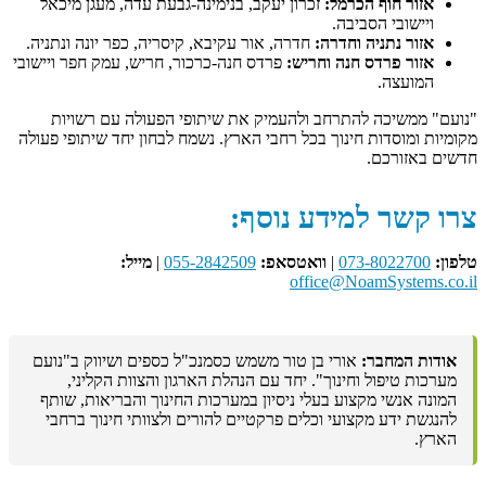
אזור חוף הכרמל:
זכרון יעקב, בנימינה-גבעת עדה, מעגן מיכאל
ויישובי הסביבה.
אזור נתניה וחדרה:
חדרה, אור עקיבא, קיסריה, כפר יונה ונתניה.
אזור פרדס חנה וחריש:
פרדס חנה-כרכור, חריש, עמק חפר ויישובי
המועצה.
"נועם" ממשיכה להתרחב ולהעמיק את שיתופי הפעולה עם רשויות
מקומיות ומוסדות חינוך בכל רחבי הארץ. נשמח לבחון יחד שיתופי פעולה
חדשים באזורכם.
צרו קשר למידע נוסף:
טלפון:
073-8022700
|
וואטסאפ:
055-2842509
|
מייל:
office@NoamSystems.co.il
אודות המחבר:
אורי בן טור משמש כסמנכ"ל כספים ושיווק ב"נועם
מערכות טיפול וחינוך". יחד עם הנהלת הארגון והצוות הקליני,
המונה אנשי מקצוע בעלי ניסיון במערכות החינוך והבריאות, שותף
להנגשת ידע מקצועי וכלים פרקטיים להורים ולצוותי חינוך ברחבי
הארץ.