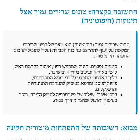
התשובה בקצרה: טונוס שרירים נמוך אצל
תינוקות (היפוטוניה)
טונוס שרירים נמוך (היפוטוניה) הוא מצב של רפיון שרירים
המקשה על הגוף להתייצב נגד כוח הכבידה ועלול להוביל לעיכוב
התפתחותי ומוטורי.
סימנים נפוצים: תינוק שמרגיש רפוי, איחור בהרמת ראש,
קושי באחיזה ועיכוב בזחילה ובישיבה.
הליך האבחון: מתבצע על ידי רופא התפתחותי,
פיזיותרפיסט ומרפא בעיסוק להערכת התנועתיות
והרפלקסים.
דרכי טיפול: שילוב של פיזיותרפיה לחיזוק הליבה, ריפוי
בעיסוק ותרגול יומיומי מודרך בבית.
מבוא: חשיבותה של התפתחות מוטורית תקינה