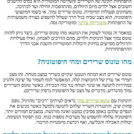
התפתחות תקינה של השרירים והשליטה המוטורית היא בסיס להישגים
חשובים אצל ילדים מיום היוולדם, מהתהפכות וזחילה ועד לכתיבה,
משחקים ופעולות יומיומיות. טונוס שרירים נמוך, או בשמו המקצועי
היפוטוניה, הוא מצב שכיח בגיל הרך שעלול להשפיע בצורה משמעותית
על התפתחות
מוטוריקה עדינה
ומוטוריקה גסה.
במאמר זה נסקור לעומק את הנושא: מהו טונוס שרירים, כיצד ניתן לזהות
טונוס נמוך אצל תינוקות וילדים, מהם הדרכים לאבחון, ואילו פעילויות
ותרגילים מסייעים בחיזוק היכולות המוטוריות והשגת אבני הדרך
ההתפתחותיות.
מהו טונוס שרירים ומהי היפוטוניה?
טונוס שרירים הוא המתח הטבעי שקיים בשריר במצב מנוחה. זהו מצב
תמידי אך עדין של התכווצות קלה, המאפשר לגוף לשמור על יציבה ולהגיב
במהירות לתנועה או שינוי תנוחה נגד כוח הכבידה. כאשר טונוס השרירים
נמוך מהנדרש, מדברים על מצב של היפוטוניה (רפיון שרירים).
תינוקות עם
טונוס שרירים נמוך
נראים לעיתים "רכים" מהרגיל, גופם
פחות יציב, והתנגדות השריר שלהם לתנועה (למשל כאשר מניעים את
הגפיים שלהם באופן פסיבי) כמעט ואינה מורגשת. במצבים חמורים יותר,
היפוטוניה עלולה להשפיע על מערכות נוספות בגוף, כגון תפקוד הנשימה,
יכולות האכילה והבליעה, ואף רכישת מיומנויות הדיבור.