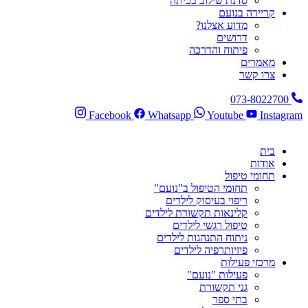
סדנת שילוב בכיתה
קריירה בנועם
מדוע אצלנו?
דרושים
פיתוח והדרכה
מאמרים
צרו קשר
073-8022700
Facebook
Whatsapp
Youtube
Instagram
בית
אודות
תחומי טיפול
תחומי הטיפול ב"נועם"
ריפוי בעיסוק לילדים
קלינאות תקשורת לילדים
טיפול רגשי לילדים
ניתוח התנהגות לילדים
פיזיותרפיה לילדים
מרכזי פעילות
פעילות "נועם"
גני תקשורת
בתי ספר