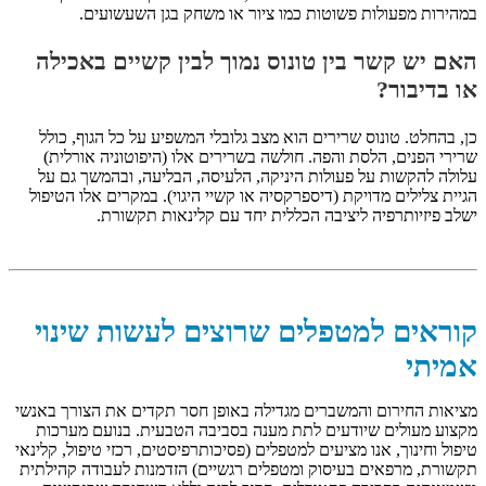
במהירות מפעולות פשוטות כמו ציור או משחק בגן השעשועים.
האם יש קשר בין טונוס נמוך לבין קשיים באכילה
או בדיבור?
כן, בהחלט. טונוס שרירים הוא מצב גלובלי המשפיע על כל הגוף, כולל
שרירי הפנים, הלסת והפה. חולשה בשרירים אלו (היפוטוניה אורלית)
עלולה להקשות על פעולות היניקה, הלעיסה, הבליעה, ובהמשך גם על
הגיית צלילים מדויקת (דיספרקסיה או קשיי היגוי). במקרים אלו הטיפול
ישלב פיזיותרפיה ליציבה הכללית יחד עם קלינאות תקשורת.
קוראים למטפלים שרוצים לעשות שינוי
אמיתי
מציאות החירום והמשברים מגדילה באופן חסר תקדים את הצורך באנשי
מקצוע מעולים שיודעים לתת מענה בסביבה הטבעית. בנועם מערכות
טיפול וחינוך, אנו מציעים למטפלים (פסיכותרפיסטים, רכזי טיפול, קלינאי
תקשורת, מרפאים בעיסוק ומטפלים רגשיים) הזדמנות לעבודה קהילתית