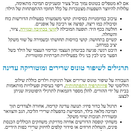
אם לא מטפלים בטונוס נמוך בגיל צעיר ומעניקים תמיכה מתאימה,
עלולות להיווצר השפעות מצטברות על כלל תחומי ההתפתחות של הילד:
עיכוב במיומנויות בסיסיות: קושי משמעותי בפעולות הדורשות כוח
וסיבולת כמו ריצה, קפיצה או רכיבה על אופניים.
חולשה בכף היד: תופעה המובילה ל
קושי בכתיבה ובגזירה
, ציור,
והשחלה.
קשיים בתחושה: קושי בוויסות תחושתי ובשמירה על שווי משקל
יציב במרחב.
היבט רגשי: פגיעה בביטחון העצמי ובדימוי העצמי של הילד בשל
הפער בינו לבין בני גילו בפעילויות חברתיות ומוטוריות.
תרגילים לשיפור טונוס שרירים ומוטוריקה עדינה
העבודה על שיפור טונוס שרירים אצל תינוקות וילדים כוללת שילוב
הוליסטי של
פיזיותרפיה התפתחותית
, ריפוי בעיסוק ופעילויות מותאמות
בבית על ידי ההורים. להלן מספר דוגמאות לתרגילי היפוטוניה שניתן
לבצע:
תרגול על כדור פיזיו: תנועה עדינה קדימה, אחורה ולצדדים תוך
תמיכה מלאה בילד, המסייעת בהפעלת שרירי הליבה, הגב והצוואר
ומעוררת תגובות שיווי משקל.
משחקי קופסה הדורשים אחיזה מדויקת: משחקים הכוללים הכנסת
פינים, השחלת חרוזים או סידור קלפים לחיזוק שרירי כפות הידיים.