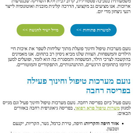
משמעותית בסביבה פסטורלית, קרוב לבית וללא השחיקה שבנסיעות
ארוכות. אנו מציעים גב מקצועי, הדרכה קלינית מובנית ואוטונומיה לייצר
רגעי ניצחון מדי יום.
למשרות פתוחות >>
מייל ישיר להגשה >>
נועם מערכות טיפול וחינוך פועלת מתוך שליחות לשפר את איכות חיי
הילדים והמשפחות. הצוות שלנו מביא ניסיון רב בתחום. אנו מאמינים
בהקשבה לצרכי הילד, המשפחה והמסגרת בה הוא לומד, ופועלים למען
קידומו בתחומים הרגשיים, ההתנהגותיים, התפקודיים והמוטוריים.
נועם מערכות טיפול וחינוך פעילה
בפריסה רחבה
נועם פעיל כיום בפריסה רחבה. נועם מערכות טיפול וחינוך פעיל וגם מגייס
למגוון
משרות טיפול פרא רפואי
, בפריסה גיאוגרפית רחבה באזורים
הבאים:
אזור חיפה והקריות:
חיפה, טירת כרמל, נשר, הקריות, יקנעם
וטבעון.