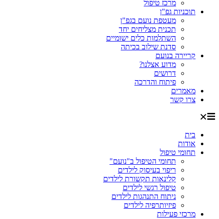
מרכז טיפול
תוכניות גפ"ן
מעטפת נועם בגפ"ן
תכנית מצליחים יחד
השתלמות כלים ישומיים
סדנת שילוב בכיתה
קריירה בנועם
מדוע אצלנו?
דרושים
פיתוח והדרכה
מאמרים
צרו קשר
בית
אודות
תחומי טיפול
תחומי הטיפול ב"נועם"
ריפוי בעיסוק לילדים
קלינאות תקשורת לילדים
טיפול רגשי לילדים
ניתוח התנהגות לילדים
פיזיותרפיה לילדים
מרכזי פעילות