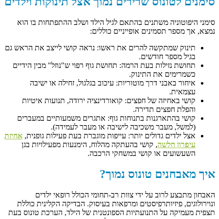
סימנים לטונוס שרירים נמוך אצל תינוקות וילדים
סימני היפוטוניה משתנים בהתאם לגיל הילד ושלב ההתפתחות בו הוא
נמצא, אך מספר תסמינים אופייניים כוללים:
תינוק שמתקשה להרים את ראשו: נראה קושי לייצב את הראש גם
בגיל מספר חודשים.
תחושת נזילות בעת הרמה: תחושת גוף רפוי ש"נוזל" מבין הידיים
כשמרימים את התינוק.
איחור באבני דרך מוטוריות: עיכוב בגלגול, זחילה או ישיבה
עצמאית.
קושי באחיזה של חפצים: קואורדינציה ירודה, תנועות איטיות
והפלת חפצים תדירה.
קושי בהתארגנות בתנוחות גוף: אתגרים משמעותיים במעברים
(למשל, מעבר משכיבה לישיבה או מעבר לעמידה).
אצל ילדים גדולים יותר: עייפות מוגברת בעת פעילות גופנית,
אחיזת
עיפרון חלשה
, קושי בהעתקה מהלוח, הימנעות מפעילויות בגן
השעשועים או קושי במשחקי הרכבה.
איך מאבחנים טונוס נמוך?
האבחון מתבצע לרוב על ידי צוות רב-תחומי הכולל רופאי ילדים
ונוירולוגים, פיזיותרפיסטים ומרפאות בעיסוק. הבדיקה הקלינית כוללת
תצפית מעמיקה על התנועתיות הספונטנית של הילד, הערכת טונוס בעת