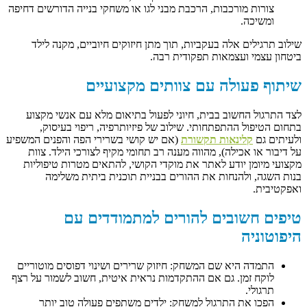
צורות מורכבות, הרכבת מבני לגו או משחקי בנייה הדורשים דחיפה
ומשיכה.
שילוב תרגילים אלה בעקביות, תוך מתן חיזוקים חיוביים, מקנה לילד
ביטחון עצמי ועצמאות תפקודית רבה.
שיתוף פעולה עם צוותים מקצועיים
לצד התרגול החשוב בבית, חיוני לפעול בתיאום מלא עם אנשי מקצוע
בתחום הטיפול ההתפתחותי. שילוב של פיזיותרפיה, ריפוי בעיסוק,
ולעיתים גם
קלינאות תקשורת
(אם יש קושי בשרירי הפה והפנים המשפיע
על דיבור או אכילה), מהווה מענה רב תחומי מקיף לצורכי הילד. צוות
מקצועי מיומן יודע לאתר את מוקדי הקושי, להתאים מטרות טיפוליות
בנות השגה, ולהנחות את ההורים בבניית תוכנית ביתית משלימה
ואפקטיבית.
טיפים חשובים להורים למתמודדים עם
היפוטוניה
התמדה היא שם המשחק: חיזוק שרירים ושינוי דפוסים מוטוריים
לוקח זמן. גם אם ההתקדמות נראית איטית, חשוב לשמור על רצף
תרגולי.
הפכו את התרגול למשחק: ילדים משתפים פעולה טוב יותר