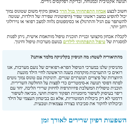
תנועה אקטיבית ובמנוחה, ובדיקת רפלקסים גידיים.
חשוב לבצע
אבחון התפתחותי בגיל הרך
באופן מקיף משום שטונוס נמוך
יכול להופיע כמצב ראשוני שפיר (היפוטוניה שפירה של הילדות, שנוטה
להשתפר עם הגיל והתרגול) או כסימפטום נלווה למצב רפואי או נוירולוגי
רחב יותר.
לקבלת אבחון מקצועי ובניית תוכנית טיפול מותאמת אישית, ניתן לפנות
למסגרת של
טיפול התפתחותי לילדים
בנועם מערכות טיפול וחינוך.
מהתיאוריה לשטח: מה הניסיון בקליניקה מלמד אותנו?
מהניסיון שלנו במערכי הטיפול הפרא-רפואיים של נועם מערכות, אנו
רואים כי התערבות מוקדמת בשנה הראשונה לחיי הילד מונעת
היווצרות של פיצויים תנועתיים שגויים. תינוקות עם טונוס נמוך נוטים
לפתח דפוסי תנועה א-סימטריים כדי לפצות על החולשה השרירית.
תוכנית טיפולית המשלבת פיזיותרפיה לחיזוק שרירי הליבה, יחד עם
ריפוי בעיסוק לשיפור מיומנויות תפקוד וויסות חושי, מביאה לשיפור
דרמטי לא רק ביכולות המוטוריות, אלא גם בביטחון העצמי של הילד
וביכולתו לחקור את סביבתו בצורה עצמאית וטבעית.
השפעות רפיון שרירים לאורך זמן