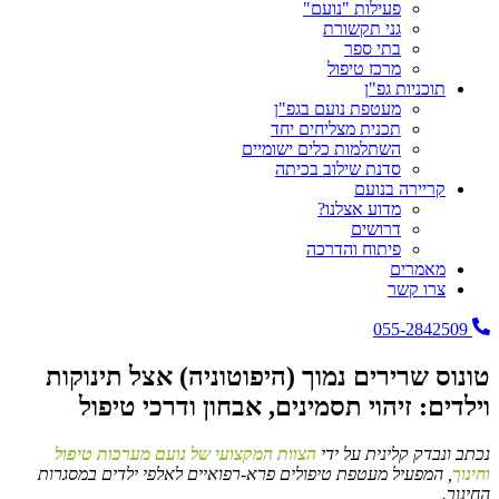
פעילות "נועם"
גני תקשורת
בתי ספר
מרכז טיפול
תוכניות גפ"ן
מעטפת נועם בגפ"ן
תכנית מצליחים יחד
השתלמות כלים ישומיים
סדנת שילוב בכיתה
קריירה בנועם
מדוע אצלנו?
דרושים
פיתוח והדרכה
מאמרים
צרו קשר
055-2842509
טונוס שרירים נמוך (היפוטוניה) אצל תינוקות
וילדים: זיהוי תסמינים, אבחון ודרכי טיפול
נכתב ונבדק קלינית על ידי
הצוות המקצועי של נועם מערכות טיפול
וחינוך
, המפעיל מעטפת טיפולים פרא-רפואיים לאלפי ילדים במסגרות
החינוך.