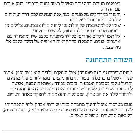
ומפיקים תועלת רבה יותר מטיפול כשזה נחווה כ"כיף" וכזמן איכות
עם ההורה.
היעזרו במדריכים מקצועיים: כמו אלה הזמינים לכם דרך המומחים
של נועם מערכות טיפול וחינוך.
שימו לב למוטיבציה של הילד: נסו לזהות אילו צעצועים, צלילים או
תנועות מעוררים אותו להתנסות, להושיט יד ולנוע.
אל תשוו לילדים אחרים: כל ילד מתפתח בקצב שלו ומתמודד עם
אתגרים שונים. התמקדו בהתקדמות האישית של הילד שלכם אל
מול עצמו.
השורה התחתונה
טונוס שרירים נמוך (היפוטוניה) אצל תינוקות וילדים הוא מצב נפוץ ואתגר
שניתן לטפל בו בהצלחה בעזרת אבחון מקצועי בזמן, ליווי טיפולי מתאים
ותרגול עקבי בסביבה הטבעית. בזכות עבודה משותפת ונכונה, אפשר
לחזק את השרירים, לשפר משמעותית את המוטוריקה הגסה והעדינה
ולהחזיר לילד את הביטחון, המסוגלות והעצמאות לתפקד כאחד השווים.
נועם מערכות טיפול וחינוך מתמחה במתן שירותי אבחון וליווי התפתחותי
לילדים ומשפחות באמצעות צוותים מובילים של פיזיותרפיה, ריפוי בעיסוק,
קלינאות תקשורת וטיפולים רגשיים.