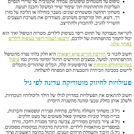
טיפוס על משטחים שיפועים: עבודה אקטיבית על שרירי הגפיים
העליונות והתחתונות תוך שימור שיווי המשקל ותכנון תנועה.
משחקי תחושה ומשטחים שונים: מעבר בזחילה או הליכה על מזרן
רך, דשא, חול ומרקמים משתנים, מעודדים את מערכת העצבים
והשריר להגיב, להתכווץ ולהתייצב.
לקריאה מעמיקה על תחום ריפוי בעיסוק לילדים, מטרות הטיפול ואיך הוא
יכול לתמוך בהתפתחות של ילדכם,
היכנסו לעמוד ריפוי בעיסוק לילדים
באתר שלנו
.
חשוב לזכור כי
הדרכת הורים פרא רפואית
היא חלק בלתי נפרד מהטיפול
ההתפתחותי. למשל, במצבים הדורשים תרגול יומיומי מדויק כמו
טיפול
בטורטיקוליס תינוקות
או בהיפוטוניה קלה, הכלים שההורים מקבלים
ליישום בסביבה הביתית והטבעית הם המפתח להצלחה.
פעילויות לחיזוק מוטוריקה עדינה לפי גיל
חשוב להתאים את הפעילויות במדויק לגילו של הילד וליכולותיו הנוכחיות,
ולשלב אותן כחלק טבעי ומהנה מהשגרה היומית:
גיל 3: משחקי השחלה גדולים, פתיחת וסגירת קופסאות והברגות,
בניית מגדל קוביות ומשחקי פאזל פשוטים של מעט חלקים.
גיל 4: ציור בקווים מסודרים, צביעה בתוך מסגרת רחבה, גזירה
במספריים מותאמות לילדים, והדבקת מדבקות במקומות מסומנים.
גיל 5: חיבור והשחלת חרוזים קטנים, תרגול כתיבה ראשונית וציור