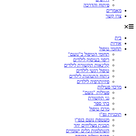
פיתוח והדרכה
מאמרים
צרו קשר
בית
אודות
תחומי טיפול
תחומי הטיפול ב"נועם"
ריפוי בעיסוק לילדים
קלינאות תקשורת לילדים
טיפול רגשי לילדים
ניתוח התנהגות לילדים
פיזיותרפיה לילדים
מרכזי פעילות
פעילות "נועם"
גני תקשורת
בתי ספר
מרכז טיפול
תוכניות גפ"ן
מעטפת נועם בגפ"ן
תכנית מצליחים יחד
השתלמות כלים ישומיים