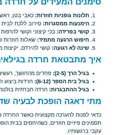
סימנים המעידים על חרדה ב
תלונות גופניות חוזרות:
כאבי בטן, ראש 
הימנעות ממסגרות:
סירוב ללכת לבית ה
קושי בפרידה:
בכי קיצוני וקושי להרפו
חיפוש הרגעה מתמיד:
שאלות חוזרות שנ
שינה לא רגועה:
קושי להירדם, יקיצות מר
איך מתבטאת חרדה בגילאים
בגיל הרך (2-5):
פחדים מהחושך, רעשים ח
בגיל בית הספר (6-12):
חרדות ביצוע הנ
בגיל ההתבגרות:
חרדה חברתית בולטת, פ
מתי דאגה הופכת לבעיה שדו
כדאי לפנות להערכה מקצועית כאשר החרדה פו
תסמינים פיזיים חוזרים, כשהיחסים בבית הו
עקבי ברגשותיו.