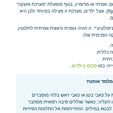
ם, אמיתי או מדומיין. בגוף מופעלת "מערכת אזעקה"
שמכינה אותנו לבריחה או למאבק (fight or flight). אצל ילדים, מערכת זו פעילה במיוחד ולכן היא
.
לטיבי". זו חוויה גופנית ורגשית אמיתית לחלוטין.
ה הפנימית שלו.
.
 כללית.
רתית.
יה: כמו
OCD בילדים
.
מלמד אותנו?
ת על כאבי בטן או כאבי ראש בלתי מוסברים
ו הקליני, כאשר שוללים סיבה רפואית מסתבר
בטא במילים. ההתייחסות אל התלונות הפיזיות